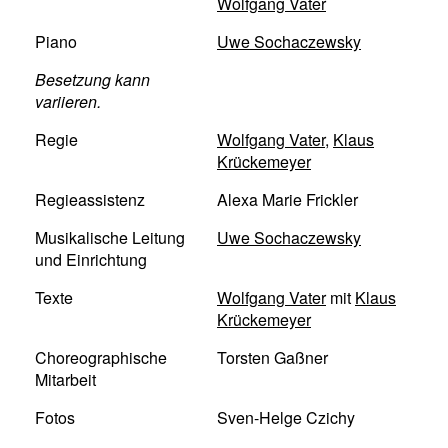
Wolfgang Vater
Piano
Uwe Sochaczewsky
Besetzung kann
variieren.
Regie
Wolfgang Vater
,
Klaus
Krückemeyer
Regieassistenz
Alexa Marie Frickler
Musikalische Leitung
Uwe Sochaczewsky
und Einrichtung
Texte
Wolfgang Vater
mit
Klaus
Krückemeyer
Choreographische
Torsten Gaßner
Mitarbeit
Fotos
Sven-Helge Czichy