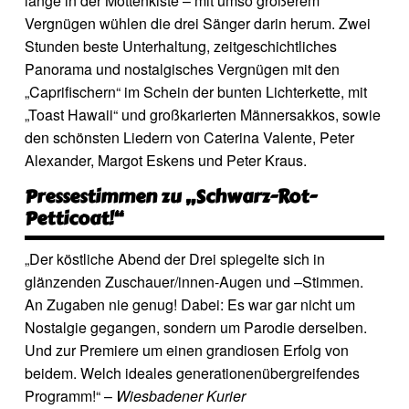
lange in der Mottenkiste – mit umso größerem
Vergnügen wühlen die drei Sänger darin herum. Zwei
Stunden beste Unterhaltung, zeitgeschichtliches
Panorama und nostalgisches Vergnügen mit den
„Caprifischern“ im Schein der bunten Lichterkette, mit
„Toast Hawaii“ und großkarierten Männersakkos, sowie
den schönsten Liedern von Caterina Valente, Peter
Alexander, Margot Eskens und Peter Kraus.
Pressestimmen zu „Schwarz-Rot-
Petticoat!“
„Der köstliche Abend der Drei spiegelte sich in
glänzenden Zuschauer/innen-Augen und –Stimmen.
An Zugaben nie genug! Dabei: Es war gar nicht um
Nostalgie gegangen, sondern um Parodie derselben.
Und zur Premiere um einen grandiosen Erfolg von
beidem. Welch ideales generationenübergreifendes
Programm!“ –
Wiesbadener Kurier